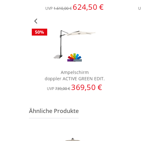
624,50 €
UVP
1.610,00 €
U
50%
Ampelschirm
doppler ACTIVE GREEN EDIT.
369,50 €
UVP
739,00 €