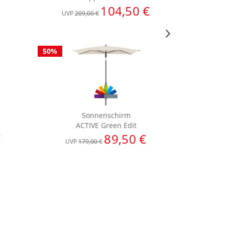
104,50 €
UVP
209,00 €
UVP
5
50%
50%
Sonnenschirm
ACTIVE Green Edit
€
89,50 €
a
UVP
179,00 €