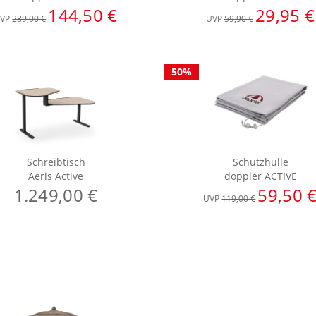
144,50 €
29,95 €
VP
289,00 €
UVP
59,90 €
50%
Schreibtisch
Schutzhülle
Aeris Active
doppler ACTIVE
1.249,00 €
59,50 
UVP
119,00 €