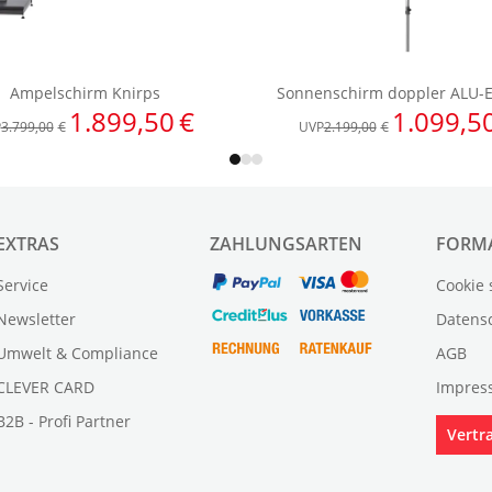
EXTRAS
ZAHLUNGSARTEN
FORM
Service
Cookie 
Newsletter
Datens
Umwelt & Compliance
AGB
CLEVER CARD
Impres
B2B - Profi Partner
Vertr