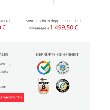
ALES
GEPRÜFTE SICHERHEIT
settings
chutz
sum
ag widerrufen