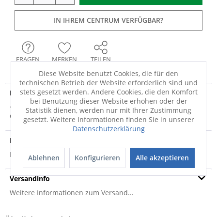
IN IHREM CENTRUM VERFÜGBAR?
FRAGEN
MERKEN
TEILEN
Diese Website benutzt Cookies, die für den
technischen Betrieb der Website erforderlich sind und
stets gesetzt werden. Andere Cookies, die den Komfort
Produktdetails
bei Benutzung dieser Website erhöhen oder der
· blau · 80% Baumwolle, 20% Polyester · Textiles Vertrauen-
Statistik dienen, werden nur mit Ihrer Zustimmung
Ökotex Standard 100 · Damen...
mehr
gesetzt. Weitere Informationen finden Sie in unserer
Datenschutzerklärung
Produktsicherheit
Produktsicherheit
Ablehnen
Konfigurieren
Alle akzeptieren
Versandinfo
Weitere Informationen zum Versand...