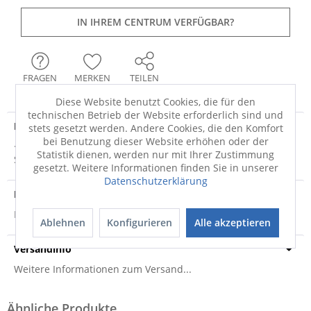
IN IHREM CENTRUM VERFÜGBAR?
FRAGEN
MERKEN
TEILEN
Diese Website benutzt Cookies, die für den
technischen Betrieb der Website erforderlich sind und
Produktdetails
stets gesetzt werden. Andere Cookies, die den Komfort
bei Benutzung dieser Website erhöhen oder der
· weiß-silber · 100% Baumwolle · Textiles Vertrauen-Ökotex
Statistik dienen, werden nur mit Ihrer Zustimmung
Standard 100 · Damen Bademantel...
mehr
gesetzt. Weitere Informationen finden Sie in unserer
Datenschutzerklärung
Produktsicherheit
Produktsicherheit
Ablehnen
Konfigurieren
Alle akzeptieren
Versandinfo
Weitere Informationen zum Versand...