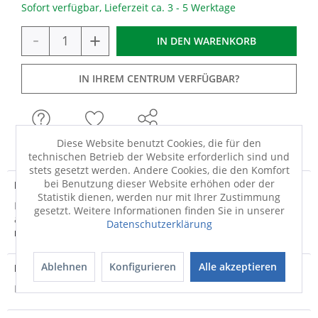
Sofort verfügbar, Lieferzeit ca. 3 - 5 Werktage
-
+
IN DEN
WARENKORB
IN IHREM CENTRUM VERFÜGBAR?
FRAGEN
MERKEN
TEILEN
Diese Website benutzt Cookies, die für den
technischen Betrieb der Website erforderlich sind und
stets gesetzt werden. Andere Cookies, die den Komfort
bei Benutzung dieser Website erhöhen oder der
Produktdetails
Statistik dienen, werden nur mit Ihrer Zustimmung
Der Badteppich Colani 18 von GRUND schafft eine
gesetzt. Weitere Informationen finden Sie in unserer
angenehme Atmosphäre in Ihrem Badezimmer. Durch...
Datenschutzerklärung
mehr
Ablehnen
Konfigurieren
Alle akzeptieren
Produktsicherheit
Produktsicherheit