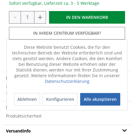
Sofort verfügbar, Lieferzeit ca. 3 - 5 Werktage
-
+
IN DEN
WARENKORB
IN IHREM CENTRUM VERFÜGBAR?
Diese Website benutzt Cookies, die für den
technischen Betrieb der Website erforderlich sind und
FRAGEN
MERKEN
TEILEN
stets gesetzt werden. Andere Cookies, die den Komfort
bei Benutzung dieser Website erhöhen oder der
Statistik dienen, werden nur mit Ihrer Zustimmung
gesetzt. Weitere Informationen finden Sie in unserer
Produktdetails
Datenschutzerklärung
Der Badteppich Colani 35 aus dem Hause GRUND besitzt ein
aufregendes, farbenfrohes Design. Er...
mehr
Ablehnen
Konfigurieren
Alle akzeptieren
Produktsicherheit
Produktsicherheit
Versandinfo