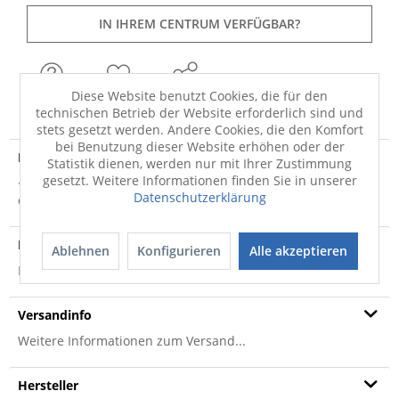
IN IHREM CENTRUM VERFÜGBAR?
Diese Website benutzt Cookies, die für den
FRAGEN
MERKEN
TEILEN
technischen Betrieb der Website erforderlich sind und
stets gesetzt werden. Andere Cookies, die den Komfort
bei Benutzung dieser Website erhöhen oder der
Produktdetails
Statistik dienen, werden nur mit Ihrer Zustimmung
gesetzt. Weitere Informationen finden Sie in unserer
· Florhöhe: 30mm Badteppich Relax der Marke Kleine Wolke
Datenschutzerklärung
erzeugt ein stimmiges Gesamtkonzept...
mehr
Produktsicherheit
Ablehnen
Konfigurieren
Alle akzeptieren
Produktsicherheit
Versandinfo
Weitere Informationen zum Versand...
Hersteller