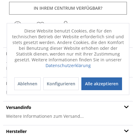
IN IHREM CENTRUM VERFÜGBAR?
Diese Website benutzt Cookies, die für den
FRAGEN
MERKEN
TEILEN
technischen Betrieb der Website erforderlich sind und
stets gesetzt werden. Andere Cookies, die den Komfort
bei Benutzung dieser Website erhöhen oder der
Produktdetails
Statistik dienen, werden nur mit Ihrer Zustimmung
gesetzt. Weitere Informationen finden Sie in unserer
· Florhöhe: 30mm Erzeugen Sie mit Badteppich Relax der
Datenschutzerklärung
Marke Kleine Wolke ein stimmiges...
mehr
Produktsicherheit
Ablehnen
Konfigurieren
Alle akzeptieren
Produktsicherheit
Versandinfo
Weitere Informationen zum Versand...
Hersteller