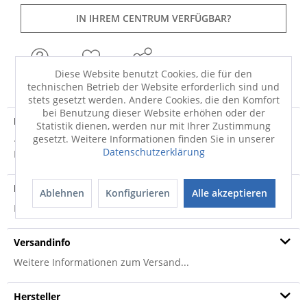
IN IHREM CENTRUM VERFÜGBAR?
FRAGEN
Diese Website benutzt Cookies, die für den
MERKEN
TEILEN
technischen Betrieb der Website erforderlich sind und
stets gesetzt werden. Andere Cookies, die den Komfort
bei Benutzung dieser Website erhöhen oder der
Produktdetails
Statistik dienen, werden nur mit Ihrer Zustimmung
gesetzt. Weitere Informationen finden Sie in unserer
· taupe · 100% Polyacryl · Florhöhe: 30mm Erzeugen Sie mit
Datenschutzerklärung
Badteppich Relax der Marke Kleine...
mehr
Produktsicherheit
Ablehnen
Konfigurieren
Alle akzeptieren
Produktsicherheit
Versandinfo
Weitere Informationen zum Versand...
Hersteller