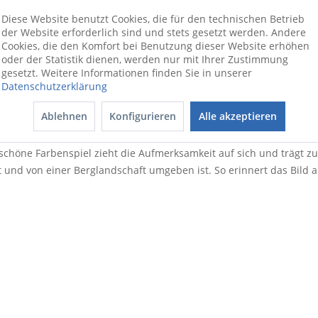
80 cm
Diese Website benutzt Cookies, die für den technischen Betrieb
der Website erforderlich sind und stets gesetzt werden. Andere
LB 120x80 cm
Cookies, die den Komfort bei Benutzung dieser Website erhöhen
oder der Statistik dienen, werden nur mit Ihrer Zustimmung
bunt
gesetzt. Weitere Informationen finden Sie in unserer
3 kg
Datenschutzerklärung
Holz
Ablehnen
Konfigurieren
Alle akzeptieren
er in Ihrem Wohnbereich. Das Original von R. Christoph ist ein in
s schöne Farbenspiel zieht die Aufmerksamkeit auf sich und trägt 
ist und von einer Berglandschaft umgeben ist. So erinnert das Bi