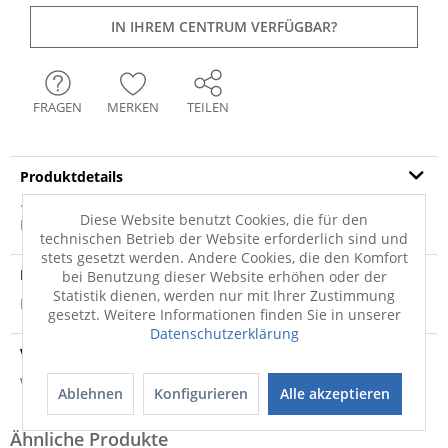
IN IHREM CENTRUM VERFÜGBAR?
FRAGEN
MERKEN
TEILEN
Produktdetails
· silber matt · Rahmenmaterial: Aluminium ·
Diese Website benutzt Cookies, die für den
Rückwandmaterial: MDF · Art des Rahmens:...
mehr
technischen Betrieb der Website erforderlich sind und
stets gesetzt werden. Andere Cookies, die den Komfort
Produktsicherheit
bei Benutzung dieser Website erhöhen oder der
Statistik dienen, werden nur mit Ihrer Zustimmung
Produktsicherheit
gesetzt. Weitere Informationen finden Sie in unserer
Datenschutzerklärung
Versandinfo
Weitere Informationen zum Versand...
Ablehnen
Konfigurieren
Alle akzeptieren