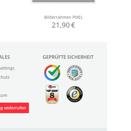
ALES
GEPRÜFTE SICHERHEIT
settings
chutz
sum
ag widerrufen