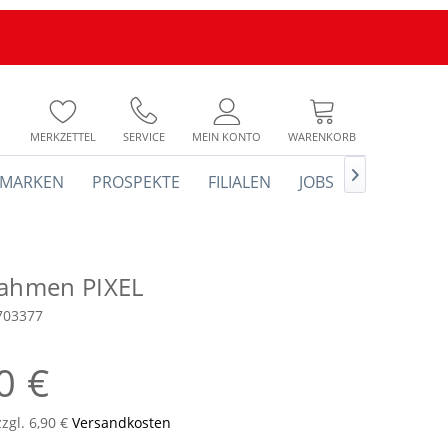
MERKZETTEL
SERVICE
MEIN KONTO
WARENKORB

MARKEN
PROSPEKTE
FILIALEN
JOBS
rahmen PIXEL
703377
0 €
zzgl. 6,90 €
Versandkosten