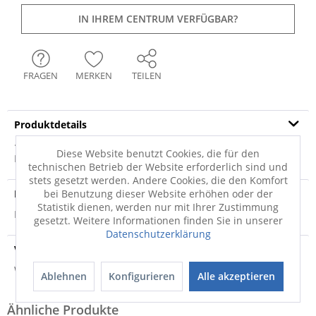
IN IHREM CENTRUM VERFÜGBAR?
FRAGEN
MERKEN
TEILEN
Produktdetails
· gold · Rahmenmaterial: Aluminium · Rückwandmaterial:
Diese Website benutzt Cookies, die für den
MDF · Art des Rahmens: Wandrahmen ohne...
mehr
technischen Betrieb der Website erforderlich sind und
stets gesetzt werden. Andere Cookies, die den Komfort
Produktsicherheit
bei Benutzung dieser Website erhöhen oder der
Statistik dienen, werden nur mit Ihrer Zustimmung
Produktsicherheit
gesetzt. Weitere Informationen finden Sie in unserer
Datenschutzerklärung
Versandinfo
Weitere Informationen zum Versand...
Ablehnen
Konfigurieren
Alle akzeptieren