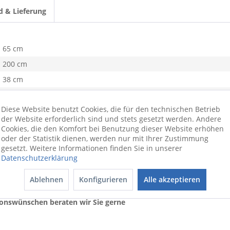
d & Lieferung
65 cm
200 cm
38 cm
BHT 65x200x38 cm
Diese Website benutzt Cookies, die für den technischen Betrieb
mango
der Website erforderlich sind und stets gesetzt werden. Andere
45 kg
Cookies, die den Komfort bei Benutzung dieser Website erhöhen
oder der Statistik dienen, werden nur mit Ihrer Zustimmung
Holz
gesetzt. Weitere Informationen finden Sie in unserer
Datenschutzerklärung
Das Regal macht in seinem ländlichen Design eine hervorragende Fig
Ablehnen
Konfigurieren
Alle akzeptieren
ionswünschen beraten wir Sie gerne