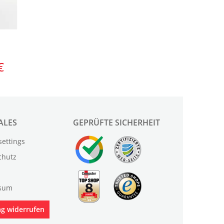
ALES
GEPRÜFTE SICHERHEIT
settings
chutz
sum
ag widerrufen