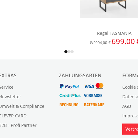
EXTRAS
ZAHLUNGSARTEN
FORM
Service
Cookie 
Newsletter
Datens
Umwelt & Compliance
AGB
CLEVER CARD
Impres
B2B - Profi Partner
Vertr