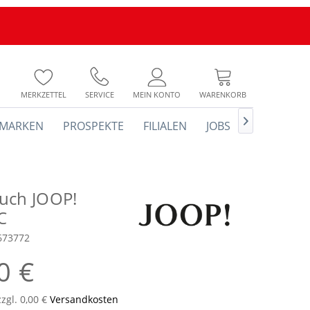
MERKZETTEL
SERVICE
MEIN KONTO
WARENKORB

MARKEN
PROSPEKTE
FILIALEN
JOBS
uch JOOP!
C
673772
0 €
zzgl. 0,00 €
Versandkosten