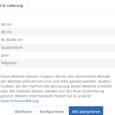
d & Lieferung
80 cm
80 cm
BL 80x80 cm
Quadratisch
grau
Polyester
38 mm
Diese Website benutzt Cookies, die für den technischen Betrieb
Esszimmer, Küche, Flur, Büro, Schlafzimmer, Wohnzimmer
der Website erforderlich sind und stets gesetzt werden. Andere
ja
Cookies, die den Komfort bei Benutzung dieser Website erhöhen
oder der Statistik dienen, werden nur mit Ihrer Zustimmung
unifarben
gesetzt. Weitere Informationen finden Sie in unserer
Datenschutzerklärung
Ablehnen
Konfigurieren
Alle akzeptieren