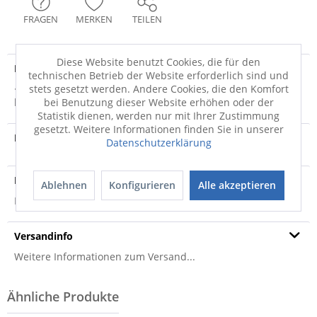
FRAGEN
MERKEN
TEILEN
Diese Website benutzt Cookies, die für den
Produktdetails
technischen Betrieb der Website erforderlich sind und
stets gesetzt werden. Andere Cookies, die den Komfort
· Textil · schwarz · Mit diesem eleganten Korb aus
bei Benutzung dieser Website erhöhen oder der
hochwertigem Filz sind Ihren...
mehr
Statistik dienen, werden nur mit Ihrer Zustimmung
gesetzt. Weitere Informationen finden Sie in unserer
Produktvideo
Datenschutzerklärung
Produktsicherheit
Ablehnen
Konfigurieren
Alle akzeptieren
Produktsicherheit
Versandinfo
Weitere Informationen zum Versand...