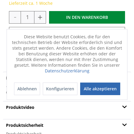
Lieferzeit ca. 1 Woche
-
+
IN DEN
WARENKORB
IN IHREM CENTRUM VERFÜGBAR?
Diese Website benutzt Cookies, die für den
technischen Betrieb der Website erforderlich sind und
stets gesetzt werden. Andere Cookies, die den Komfort
bei Benutzung dieser Website erhöhen oder der
FRAGEN
MERKEN
TEILEN
Statistik dienen, werden nur mit Ihrer Zustimmung
gesetzt. Weitere Informationen finden Sie in unserer
Datenschutzerklärung
Produktdetails
· Hergestellt in Europa · Hygienisch sauber · Waschbar bis
Ablehnen
Konfigurieren
Alle akzeptieren
60 Grad · Trocknergeeignet bis 90...
mehr
Produktvideo
Produktsicherheit
Produktsicherheit