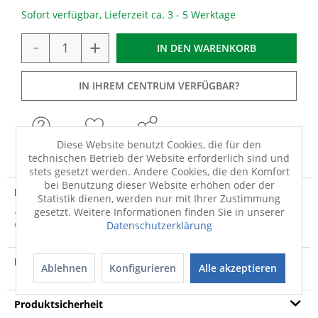
Sofort verfügbar, Lieferzeit ca. 3 - 5 Werktage
-
+
IN DEN
WARENKORB
IN IHREM CENTRUM VERFÜGBAR?
FRAGEN
MERKEN
TEILEN
Diese Website benutzt Cookies, die für den
technischen Betrieb der Website erforderlich sind und
stets gesetzt werden. Andere Cookies, die den Komfort
bei Benutzung dieser Website erhöhen oder der
Produktdetails
Statistik dienen, werden nur mit Ihrer Zustimmung
gesetzt. Weitere Informationen finden Sie in unserer
· mehrfarbig · 100% Polyamid / Nylon · Rückenmaterial: 100
Datenschutzerklärung
% Nitrilgummi · Hergestellt in...
mehr
Produktvideo
Ablehnen
Konfigurieren
Alle akzeptieren
Produktsicherheit