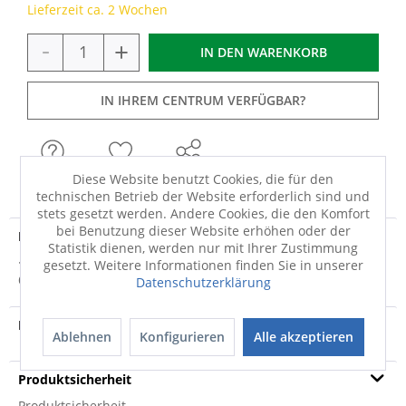
Lieferzeit ca. 2 Wochen
-
+
IN DEN
WARENKORB
IN IHREM CENTRUM VERFÜGBAR?
FRAGEN
MERKEN
TEILEN
Diese Website benutzt Cookies, die für den
technischen Betrieb der Website erforderlich sind und
stets gesetzt werden. Andere Cookies, die den Komfort
bei Benutzung dieser Website erhöhen oder der
Produktdetails
Statistik dienen, werden nur mit Ihrer Zustimmung
· Hergestellt in Europa · Hygienisch sauber · Waschbar bis
gesetzt. Weitere Informationen finden Sie in unserer
60 Grad · Trocknergeeignet bis 90...
mehr
Datenschutzerklärung
Produktvideo
Ablehnen
Konfigurieren
Alle akzeptieren
Produktsicherheit
Produktsicherheit