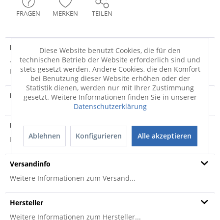
FRAGEN
MERKEN
TEILEN
Produktdetails
Diese Website benutzt Cookies, die für den
technischen Betrieb der Website erforderlich sind und
· grau · 100% Polypropylen · rutschfest · strapazierfähig ·
stets gesetzt werden. Andere Cookies, die den Komfort
REACH Nutzschicht: 100%...
mehr
bei Benutzung dieser Website erhöhen oder der
Statistik dienen, werden nur mit Ihrer Zustimmung
Produktvideo
gesetzt. Weitere Informationen finden Sie in unserer
Datenschutzerklärung
Produktsicherheit
Ablehnen
Konfigurieren
Alle akzeptieren
Produktsicherheit
Versandinfo
Weitere Informationen zum Versand...
Hersteller
Weitere Informationen zum Hersteller...