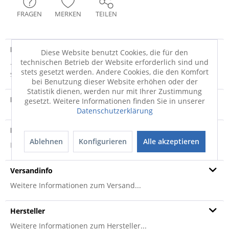
FRAGEN
MERKEN
TEILEN
Produktdetails
Diese Website benutzt Cookies, die für den
technischen Betrieb der Website erforderlich sind und
· silberfarben · 100% Polypropylen · rutschfest ·
stets gesetzt werden. Andere Cookies, die den Komfort
strapazierfähig · REACH Nutzschicht: 100%...
mehr
bei Benutzung dieser Website erhöhen oder der
Statistik dienen, werden nur mit Ihrer Zustimmung
Produktvideo
gesetzt. Weitere Informationen finden Sie in unserer
Datenschutzerklärung
Produktsicherheit
Ablehnen
Konfigurieren
Alle akzeptieren
Produktsicherheit
Versandinfo
Weitere Informationen zum Versand...
Hersteller
Weitere Informationen zum Hersteller...