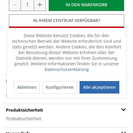
-
+
IN DEN
WARENKORB
IN IHREM CENTRUM VERFÜGBAR?
Sie haben 50% Gartenmöbel-Rabatt erhalten.
Diese Website benutzt Cookies, die für den
technischen Betrieb der Website erforderlich sind und
stets gesetzt werden. Andere Cookies, die den Komfort
bei Benutzung dieser Website erhöhen oder der
Statistik dienen, werden nur mit Ihrer Zustimmung
FRAGEN
MERKEN
TEILEN
gesetzt. Weitere Informationen finden Sie in unserer
Datenschutzerklärung
Produktdetails
Ablehnen
Konfigurieren
Alle akzeptieren
· Gestell Stahlrohr eisengrau · Platte Polytec schieferfarbig ·
klappbar Bei Fragen zum...
mehr
Produktsicherheit
Produktsicherheit