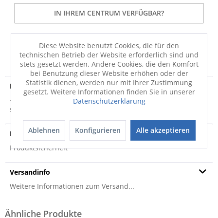
IN IHREM CENTRUM VERFÜGBAR?
Diese Website benutzt Cookies, die für den
FRAGEN
MERKEN
TEILEN
technischen Betrieb der Website erforderlich sind und
stets gesetzt werden. Andere Cookies, die den Komfort
bei Benutzung dieser Website erhöhen oder der
Statistik dienen, werden nur mit Ihrer Zustimmung
Produktdetails
gesetzt. Weitere Informationen finden Sie in unserer
· Bezug: Stoff Fusion, Farbe Thyme · Gestell: Polaris-Base
Datenschutzerklärung
schwarz · bis max. 120 kg belastbar...
mehr
Ablehnen
Konfigurieren
Alle akzeptieren
Produktsicherheit
Produktsicherheit
Versandinfo
Weitere Informationen zum Versand...