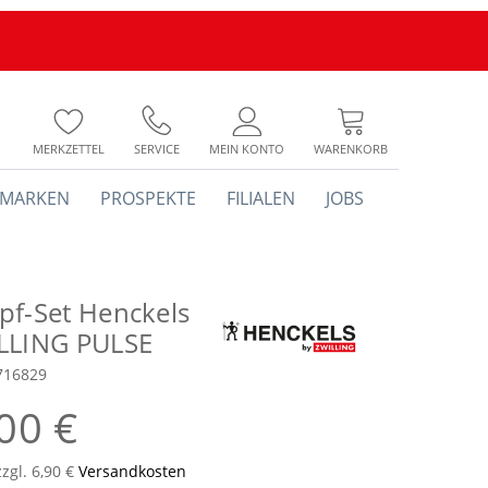
MERKZETTEL
SERVICE
MEIN KONTO
WARENKORB
MARKEN
PROSPEKTE
FILIALEN
JOBS
pf-Set Henckels
LLING PULSE
716829
00 €
zzgl. 6,90 €
Versandkosten