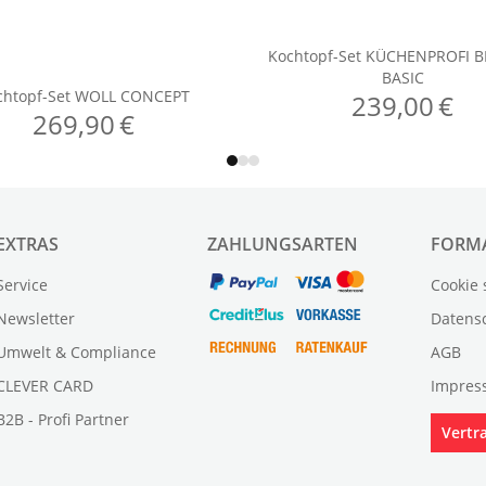
EXTRAS
ZAHLUNGSARTEN
FORM
Service
Cookie 
Newsletter
Datens
Umwelt & Compliance
AGB
CLEVER CARD
Impres
B2B - Profi Partner
Vertr