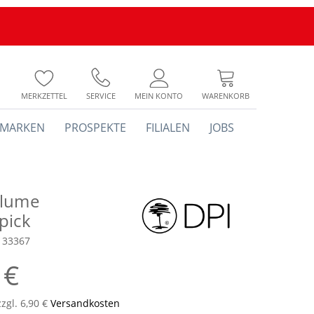
MERKZETTEL
SERVICE
MEIN KONTO
WARENKORB
MARKEN
PROSPEKTE
FILIALEN
JOBS
blume
pick
133367
 €
zzgl. 6,90 €
Versandkosten