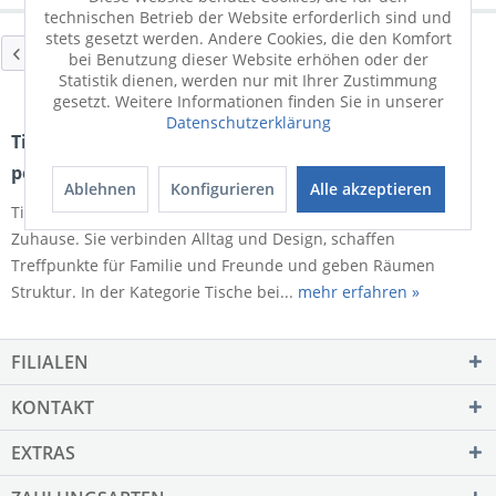
technischen Betrieb der Website erforderlich sind und
stets gesetzt werden. Andere Cookies, die den Komfort
22
von
20
bei Benutzung dieser Website erhöhen oder der
Statistik dienen, werden nur mit Ihrer Zustimmung
gesetzt. Weitere Informationen finden Sie in unserer
Datenschutzerklärung
Tische von OSTERMANN – funktional, stilvoll &
perfekt für jeden Wohnbereich
Ablehnen
Konfigurieren
Alle akzeptieren
Tische gehören zu den zentralen Möbelstücken in jedem
Zuhause. Sie verbinden Alltag und Design, schaffen
Treffpunkte für Familie und Freunde und geben Räumen
Struktur. In der Kategorie Tische bei...
mehr erfahren »
FILIALEN
KONTAKT
EXTRAS