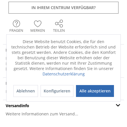
IN IHREM CENTRUM VERFÜGBAR?
FRAGEN
MERKEN
TEILEN
Diese Website benutzt Cookies, die für den
technischen Betrieb der Website erforderlich sind und
Produktdetails
stets gesetzt werden. Andere Cookies, die den Komfort
bei Benutzung dieser Website erhöhen oder der
Bei Fragen zum Produkt oder weiteren
Statistik dienen, werden nur mit Ihrer Zustimmung
Konfigurationswünschen beraten wir Sie gerne montags
gesetzt. Weitere Informationen finden Sie in unserer
bis...
mehr
Datenschutzerklärung
Produktsicherheit
Ablehnen
Konfigurieren
Alle akzeptieren
Produktsicherheit
Versandinfo
Weitere Informationen zum Versand...