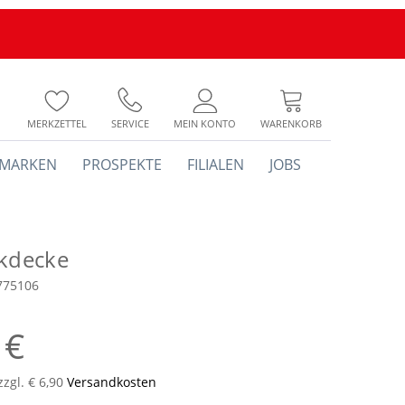
MERKZETTEL
SERVICE
MEIN KONTO
WARENKORB
MARKEN
PROSPEKTE
FILIALEN
JOBS
ckdecke
775106
 €
zzgl. € 6,90
Versandkosten