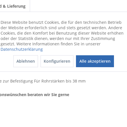
d & Lieferung
Diese Website benutzt Cookies, die für den technischen Betrieb
39.50 cm
der Website erforderlich sind und stets gesetzt werden. Andere
Cookies, die den Komfort bei Benutzung dieser Website erhöhen
25 cm
oder der Statistik dienen, werden nur mit Ihrer Zustimmung
gesetzt. Weitere Informationen finden Sie in unserer
DH 25x39.50 cm
Datenschutzerklärung
silberfarben
1,35 kg
Ablehnen
Konfigurieren
Alle akzeptieren
e zur Befestigung Für Rohrstärken bis 38 mm
ionswünschen beraten wir Sie gerne