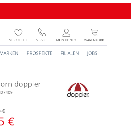
MERKZETTEL
SERVICE
MEIN KONTO
WARENKORB
MARKEN
PROSPEKTE
FILIALEN
JOBS
orn doppler
427409
0 €
5 €