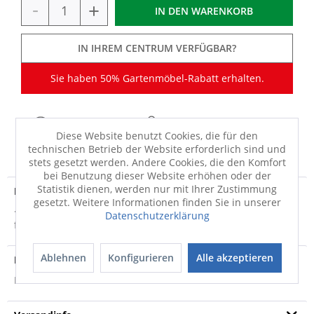
-
+
IN DEN
WARENKORB
IN IHREM CENTRUM VERFÜGBAR?
Sie haben 50% Gartenmöbel-Rabatt erhalten.
Diese Website benutzt Cookies, die für den
FRAGEN
MERKEN
TEILEN
technischen Betrieb der Website erforderlich sind und
stets gesetzt werden. Andere Cookies, die den Komfort
bei Benutzung dieser Website erhöhen oder der
Statistik dienen, werden nur mit Ihrer Zustimmung
Produktdetails
gesetzt. Weitere Informationen finden Sie in unserer
· Für Sonnenschirme bis zu 200 cm Durchmesser aus Beton
Datenschutzerklärung
für rohrdurchmesser: 25 bis 32 cm Bei...
mehr
Ablehnen
Konfigurieren
Alle akzeptieren
Produktsicherheit
Produktsicherheit