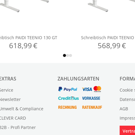
EXTRAS
ZAHLUNGSARTEN
FORM
Service
Cookie 
Newsletter
Datens
Umwelt & Compliance
AGB
CLEVER CARD
Impres
B2B - Profi Partner
Vertr