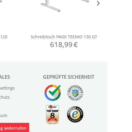
ALES
GEPRÜFTE SICHERHEIT
settings
chutz
sum
ag widerrufen