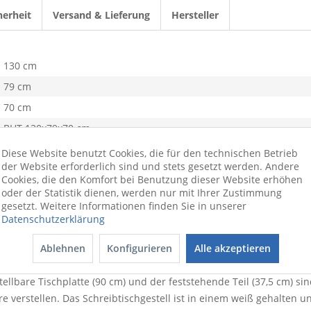
herheit
Versand & Lieferung
Hersteller
130 cm
79 cm
70 cm
BHT 130x79x70 cm
weiß
Diese Website benutzt Cookies, die für den technischen Betrieb
der Website erforderlich sind und stets gesetzt werden. Andere
50 kg
Cookies, die den Komfort bei Benutzung dieser Website erhöhen
Ja
oder der Statistik dienen, werden nur mit Ihrer Zustimmung
gesetzt. Weitere Informationen finden Sie in unserer
C-Gestell
Datenschutzerklärung
Metall
Ablehnen
Konfigurieren
Alle akzeptieren
 verbindet ergonomisches Lernen mit einem schicken Design, wel
tellbare Tischplatte (90 cm) und der feststehende Teil (37,5 cm) sin
e verstellen. Das Schreibtischgestell ist in einem weiß gehalten u