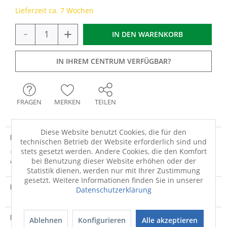
Lieferzeit ca. 7 Wochen
-
+
IN DEN
WARENKORB
IN IHREM CENTRUM VERFÜGBAR?
FRAGEN
MERKEN
TEILEN
Diese Website benutzt Cookies, die für den
Produktdetails
technischen Betrieb der Website erforderlich sind und
stets gesetzt werden. Andere Cookies, die den Komfort
· Gestell weiß, Platte Nachbildung Eiche Nebraska ·
bei Benutzung dieser Website erhöhen oder der
elektrisch höhenverstellbar durch Desk...
mehr
Statistik dienen, werden nur mit Ihrer Zustimmung
gesetzt. Weitere Informationen finden Sie in unserer
Produktvideo
Datenschutzerklärung
Produktsicherheit
Ablehnen
Konfigurieren
Alle akzeptieren