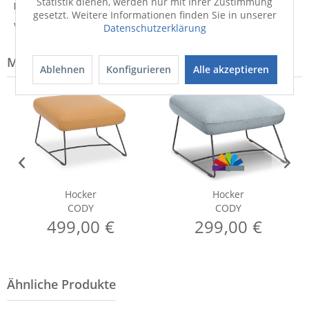
Statistik dienen, werden nur mit Ihrer Zustimmung
Hersteller
gesetzt. Weitere Informationen finden Sie in unserer
Weitere Informationen zum Hersteller...
Datenschutzerklärung
Modell-Familie: CODY
Ablehnen
Konfigurieren
Alle akzeptieren
Hocker
Hocker
CODY
CODY
499,00 €
299,00 €