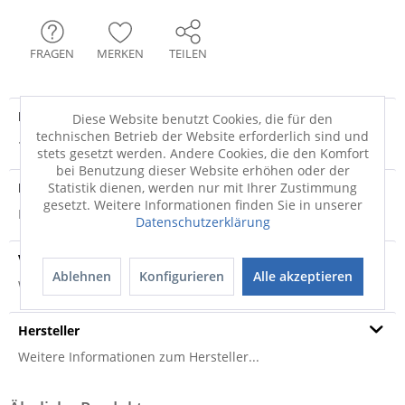
FRAGEN
MERKEN
TEILEN
Produktdetails
Diese Website benutzt Cookies, die für den
technischen Betrieb der Website erforderlich sind und
· 100% Polyester Nutzschicht: 100% Polyester
mehr
stets gesetzt werden. Andere Cookies, die den Komfort
bei Benutzung dieser Website erhöhen oder der
Produktsicherheit
Statistik dienen, werden nur mit Ihrer Zustimmung
gesetzt. Weitere Informationen finden Sie in unserer
Produktsicherheit
Datenschutzerklärung
Versandinfo
Ablehnen
Konfigurieren
Alle akzeptieren
Weitere Informationen zum Versand...
Hersteller
Weitere Informationen zum Hersteller...