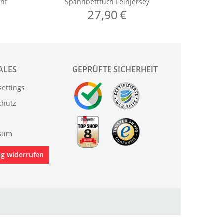
ALES
GEPRÜFTE SICHERHEIT
settings
chutz
sum
ag widerrufen