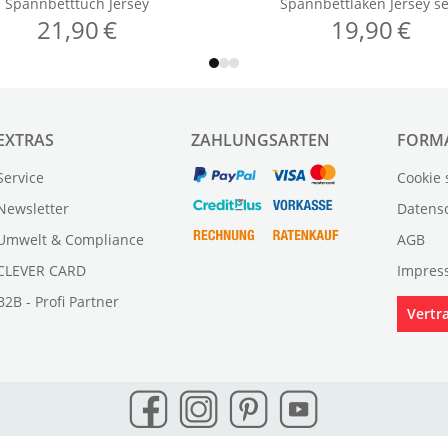
EXTRAS
ZAHLUNGSARTEN
FORM
Service
Cookie 
Newsletter
Datens
Umwelt & Compliance
AGB
CLEVER CARD
Impres
B2B - Profi Partner
Vertr