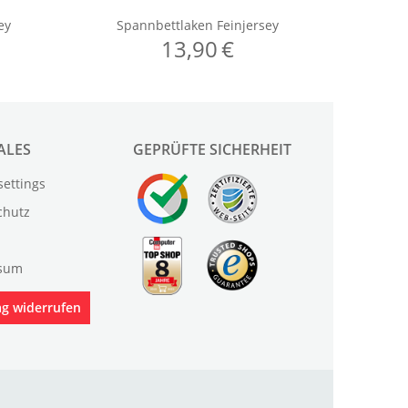
ALES
GEPRÜFTE SICHERHEIT
settings
chutz
sum
ag widerrufen