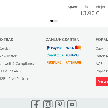
EXTRAS
ZAHLUNGSARTEN
FORM
Service
Cookie 
Newsletter
Datens
Umwelt & Compliance
AGB
CLEVER CARD
Impres
B2B - Profi Partner
Vertr