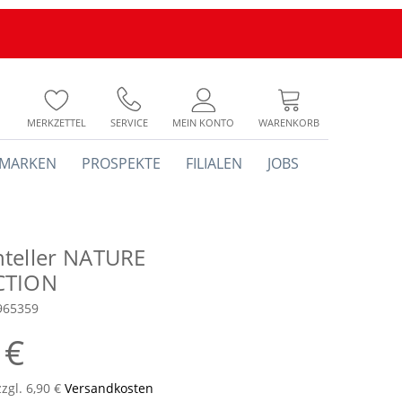
MERKZETTEL
SERVICE
MEIN KONTO
WARENKORB
MARKEN
PROSPEKTE
FILIALEN
JOBS
teller NATURE
CTION
965359
 €
zzgl. 6,90 €
Versandkosten