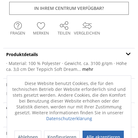
IN IHREM CENTRUM VERFÜGBAR?
FRAGEN
MERKEN
TEILEN
VERGLEICHEN
Produktdetails
· Material: 100 % Polyester · Gewicht. ca. 3100 g/qm · Höhe
ca. 3,0 cm Der Teppich Soft Dream...
mehr
Diese Website benutzt Cookies, die für den
Produktsicherheit
technischen Betrieb der Website erforderlich sind und
Produktsicherheit
stets gesetzt werden. Andere Cookies, die den Komfort
bei Benutzung dieser Website erhöhen oder der
Statistik dienen, werden nur mit Ihrer Zustimmung
Versandinfo
gesetzt. Weitere Informationen finden Sie in unserer
Weitere Informationen zum Versand...
Datenschutzerklärung
Hersteller
Ablehnen
Konfigurieren
Alle akzeptieren