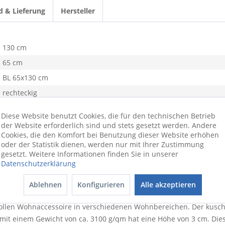
d & Lieferung
Hersteller
130 cm
65 cm
BL 65x130 cm
rechteckig
creme
Diese Website benutzt Cookies, die für den technischen Betrieb
Polyester
der Website erforderlich sind und stets gesetzt werden. Andere
Cookies, die den Komfort bei Benutzung dieser Website erhöhen
30 mm
oder der Statistik dienen, werden nur mit Ihrer Zustimmung
Wohnzimmer, Schlafzimmer
gesetzt. Weitere Informationen finden Sie in unserer
Datenschutzerklärung
ja
Einfarbig
Ablehnen
Konfigurieren
Alle akzeptieren
vollen Wohnaccessoire in verschiedenen Wohnbereichen. Der kusche
 mit einem Gewicht von ca. 3100 g/qm hat eine Höhe von 3 cm. Die