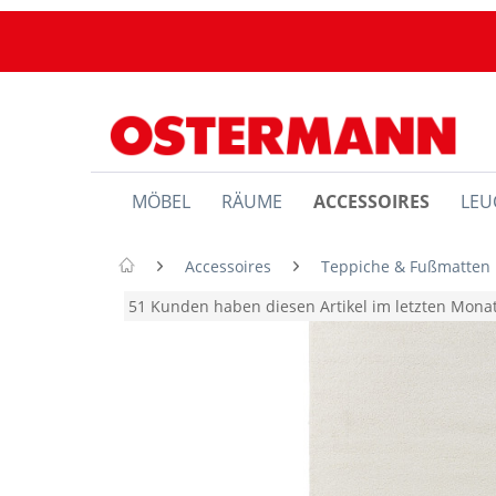
MÖBEL
RÄUME
ACCESSOIRES
LEU
Accessoires
Teppiche & Fußmatten
51 Kunden haben diesen Artikel im letzten Mon