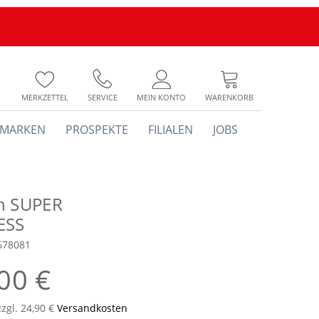
MERKZETTEL
SERVICE
MEIN KONTO
WARENKORB
MARKEN
PROSPEKTE
FILIALEN
JOBS
h SUPER
ESS
678081
00 €
zzgl. 24,90 €
Versandkosten