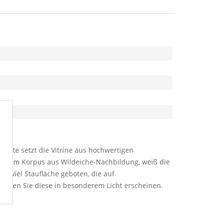
kzente setzt die Vitrine aus hochwertigen
nd einem Korpus aus Wildeiche-Nachbildung, weiß die
ird viel Staufläche geboten, die auf
 lassen Sie diese in besonderem Licht erscheinen.