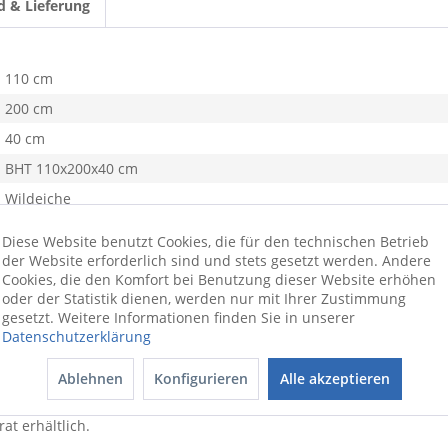
d & Lieferung
110 cm
200 cm
40 cm
BHT 110x200x40 cm
Wildeiche
65 kg
Diese Website benutzt Cookies, die für den technischen Betrieb
Teilmassiv
der Website erforderlich sind und stets gesetzt werden. Andere
Cookies, die den Komfort bei Benutzung dieser Website erhöhen
oder der Statistik dienen, werden nur mit Ihrer Zustimmung
staltungselement für Ihren Wohnbereich. Natürlich geschmackvolle A
gesetzt. Weitere Informationen finden Sie in unserer
Durch klare Linien, einer Front aus massiver, geölter Wildeiche u
Datenschutzerklärung
olztür links oben, einer Holztür links und zwei Holztüren rechts, w
n. Präsentieren Sie Ihre Lieblingsstücke hinter der Glasfront und
Ablehnen
Konfigurieren
Alle akzeptieren
at erhältlich.