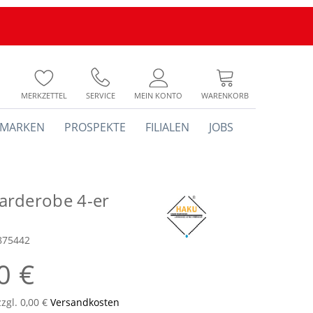
MERKZETTEL
SERVICE
MEIN KONTO
WARENKORB
MARKEN
PROSPEKTE
FILIALEN
JOBS
rderobe 4-er
875442
0 €
zzgl. 0,00 €
Versandkosten