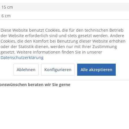
15 cm
6 cm
BHT 15x15x6 cm
Diese Website benutzt Cookies, die für den technischen Betrieb
grün
der Website erforderlich sind und stets gesetzt werden. Andere
Cookies, die den Komfort bei Benutzung dieser Website erhöhen
1,62 kg
oder der Statistik dienen, werden nur mit Ihrer Zustimmung
Metall
gesetzt. Weitere Informationen finden Sie in unserer
Datenschutzerklärung
tet. Dieses vierteilige Set besteht aus einem Wandspiegel sowie
Ablehnen
Konfigurieren
Alle akzeptieren
 kann. Sämtliche Elemente sind aus grün lackiertem Metall gefert
ionswünschen beraten wir Sie gerne