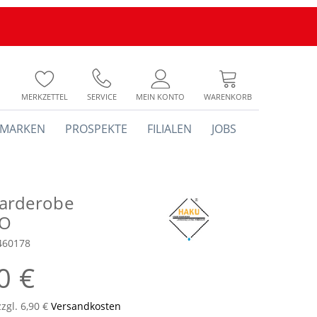
MERKZETTEL
SERVICE
MEIN KONTO
WARENKORB
MARKEN
PROSPEKTE
FILIALEN
JOBS
arderobe
O
460178
0 €
zzgl. 6,90 €
Versandkosten