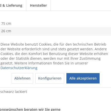
d & Lieferung
Hersteller
75 cm
26 cm
30 cm
Diese Website benutzt Cookies, die für den technischen Betrieb
BHT 75x26x30 cm
der Website erforderlich sind und stets gesetzt werden. Andere
mehrfarbig
Cookies, die den Komfort bei Benutzung dieser Website erhöhen
oder der Statistik dienen, werden nur mit Ihrer Zustimmung
6,1 kg
gesetzt. Weitere Informationen finden Sie in unserer
Datenschutzerklärung
Materialmix
Ablehnen
Konfigurieren
Alle akzeptieren
schwarz lackiert
ionswünschen beraten wir Sie gerne