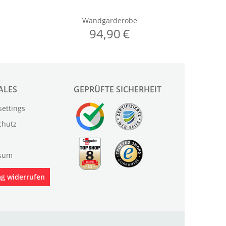
ALES
GEPRÜFTE SICHERHEIT
settings
chutz
sum
ag widerrufen