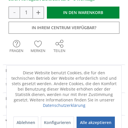
-
+
IN DEN
WARENKORB
IN IHREM CENTRUM VERFÜGBAR?
FRAGEN
MERKEN
TEILEN
Produktdetails
Diese Website benutzt Cookies, die für den
technischen Betrieb der Website erforderlich sind und
· sandschwarz · Metall · mit Taster · stufenlos dimmbar ·
stets gesetzt werden. Andere Cookies, die den Komfort
tunable white (cct), in 3 Stufen...
mehr
bei Benutzung dieser Website erhöhen oder der
Statistik dienen, werden nur mit Ihrer Zustimmung
Produktsicherheit
gesetzt. Weitere Informationen finden Sie in unserer
Datenschutzerklärung
Produktsicherheit
Versandinfo
Ablehnen
Konfigurieren
Alle akzeptieren