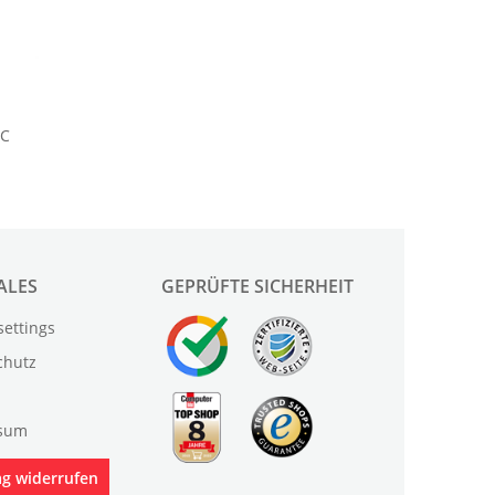
ALES
GEPRÜFTE SICHERHEIT
settings
chutz
sum
ag widerrufen