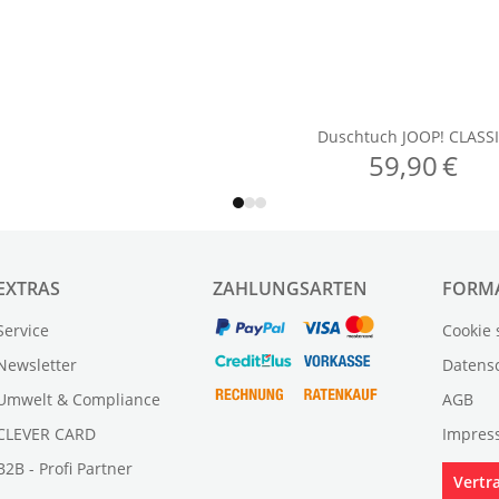
EXTRAS
ZAHLUNGSARTEN
FORM
Service
Cookie 
Newsletter
Datens
Umwelt & Compliance
AGB
CLEVER CARD
Impres
B2B - Profi Partner
Vertr