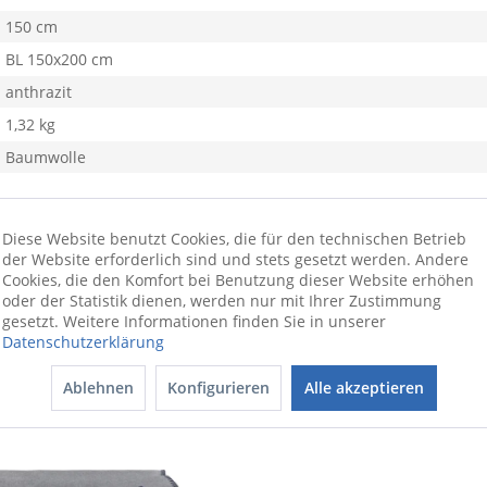
150 cm
BL 150x200 cm
anthrazit
1,32 kg
Baumwolle
gen Wohndecke aus dem Hause
JOOP!.
Die Decke erscheint in den an
arbeitung und des modernen Designs macht die Decke zudem auf je
Diese Website benutzt Cookies, die für den technischen Betrieb
der Website erforderlich sind und stets gesetzt werden. Andere
Schonwaschgang bei 30 Grad waschbar.
Cookies, die den Komfort bei Benutzung dieser Website erhöhen
oder der Statistik dienen, werden nur mit Ihrer Zustimmung
er
gesetzt. Weitere Informationen finden Sie in unserer
Datenschutzerklärung
Ablehnen
Konfigurieren
Alle akzeptieren