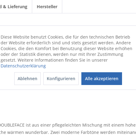
d & Lieferung
Hersteller
200 cm
Diese Website benutzt Cookies, die für den technischen Betrieb
150 cm
der Website erforderlich sind und stets gesetzt werden. Andere
BL 150x200 cm
Cookies, die den Komfort bei Benutzung dieser Website erhöhen
oder der Statistik dienen, werden nur mit Ihrer Zustimmung
grau
gesetzt. Weitere Informationen finden Sie in unserer
1,34 kg
Datenschutzerklärung
Mischgewebe
Ablehnen
Konfigurieren
Alle akzeptieren
I-DOUBLEFACE ist aus einer pflegeleichten Mischung mit einem hohen
äche wärmen wunderbar. Zwei moderne Farbtöne werden miteinand