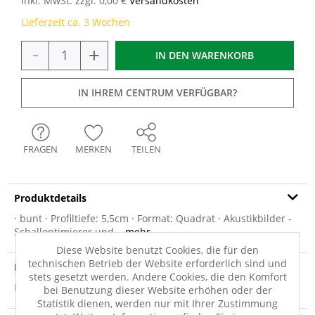
Inkl. MwSt. zzgl. 0,00 €
Versandkosten
Lieferzeit ca. 3 Wochen
-
+
IN DEN
WARENKORB
IN IHREM CENTRUM VERFÜGBAR?
FRAGEN
MERKEN
TEILEN
Produktdetails
· bunt · Profiltiefe: 5,5cm · Format: Quadrat · Akustikbilder -
Schalloptimierer und...
mehr
Diese Website benutzt Cookies, die für den
technischen Betrieb der Website erforderlich sind und
Produktsicherheit
stets gesetzt werden. Andere Cookies, die den Komfort
Produktsicherheit
bei Benutzung dieser Website erhöhen oder der
Statistik dienen, werden nur mit Ihrer Zustimmung