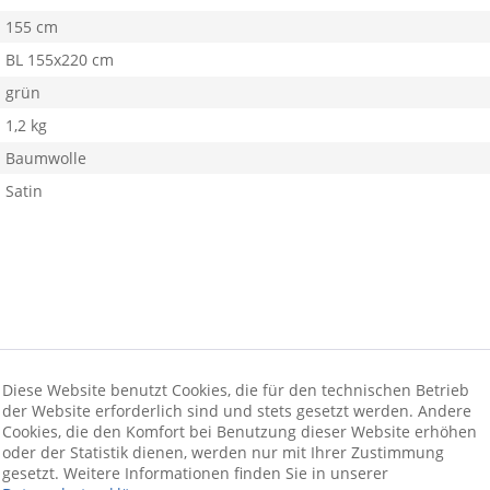
155 cm
BL 155x220 cm
grün
1,2 kg
Baumwolle
Satin
Diese Website benutzt Cookies, die für den technischen Betrieb
der Website erforderlich sind und stets gesetzt werden. Andere
wäsche von TOM TAILOR aus 100% Baumwolle. Diese hochwertige Wen
Cookies, die den Komfort bei Benutzung dieser Website erhöhen
nd ein stilvolles Ambiente in Ihrem Schlafzimmer. Dezente Streifen 
oder der Statistik dienen, werden nur mit Ihrer Zustimmung
gesetzt. Weitere Informationen finden Sie in unserer
am Kissen. Dies und der hochwertige Markenreißveschluss für ein 