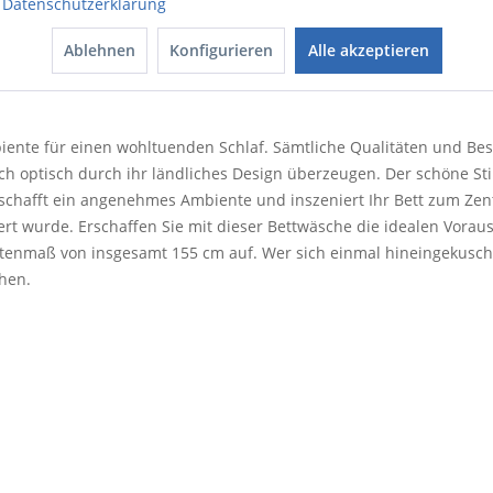
Datenschutzerklärung
eßen lässt. Gefertigt aus feinstem Satin-Gewebe bietet diese Bett
haften. Satin ist besonders atmungsaktiv und sorgt für eine opti
Ablehnen
Konfigurieren
Alle akzeptieren
en farbigen Kick in Ihrem Schlafzimmer, mischen Sie unterschiedl
biente für einen wohltuenden Schlaf. Sämtliche Qualitäten und B
ch optisch durch ihr ländliches Design überzeugen. Der schöne Sti
schafft ein angenehmes Ambiente und inszeniert Ihr Bett zum Zent
iert wurde. Erschaffen Sie mit dieser Bettwäsche die idealen Vor
itenmaß von insgesamt 155 cm auf. Wer sich einmal hineingekusch
hen.