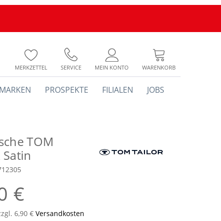
MERKZETTEL
SERVICE
MEIN KONTO
WARENKORB
MARKEN
PROSPEKTE
FILIALEN
JOBS
sche TOM
 Satin
712305
0 €
zzgl. 6,90 €
Versandkosten